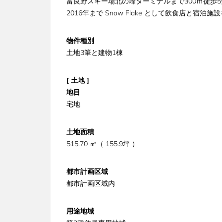
富良野スキー場北の峰ターミナルまで300ｍ徒歩5
2016年まで Snow Flake として飲食店と宿
物件種別
土地3筆と建物1棟
[ 土地 ]
地目
宅地
土地面積
515.70 ㎡（ 155.9坪 ）
都市計画区域
都市計画区域内
用途地域