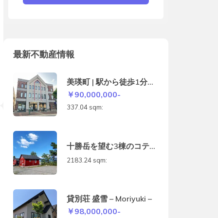
最新不動産情報
美瑛町 | 駅から徒歩1分の
店舗付き住宅
￥90,000,000-
337.04 sqm:
十勝岳を望む3棟のコテー
ジ
2183.24 sqm:
貸別荘 盛雪 – Moriyuki –
￥98,000,000-