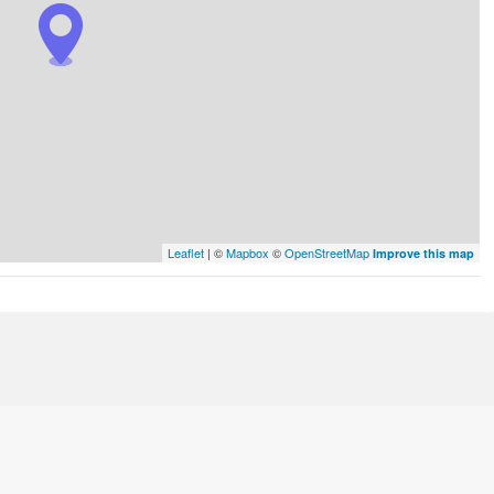
Leaflet
| ©
Mapbox
©
OpenStreetMap
Improve this map