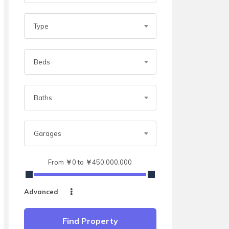
Type
Beds
Baths
Garages
From
￥
0
to
￥
450,000,000
Advanced
Find Property