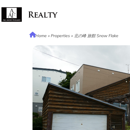
Home
»
Properties
»
北の峰 旅館 Snow Flake