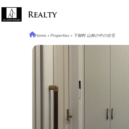
Home
»
Properties
»
下御料 山林の中の住宅