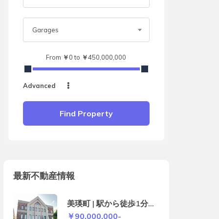
Garages
From
￥
0
to
￥
450,000,000
Advanced
Find Property
最新不動産情報
美瑛町 | 駅から徒歩1分の
店舗付き住宅
￥90,000,000-