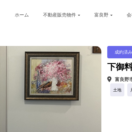
ホーム
不動産販売物件
富良野
会
成約済
下御料
富良野
土地