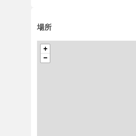
場所
+
−