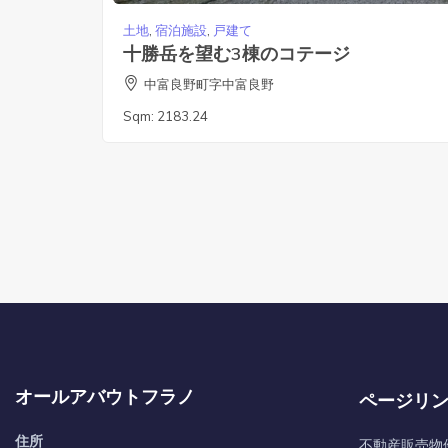
土地
,
宿泊施設
,
戸建て
十勝岳を望む3棟のコテージ
中富良野町字中富良野
Sqm:
2183.24
オールアバウトフラノ
ページリ
住所
不動産販売物