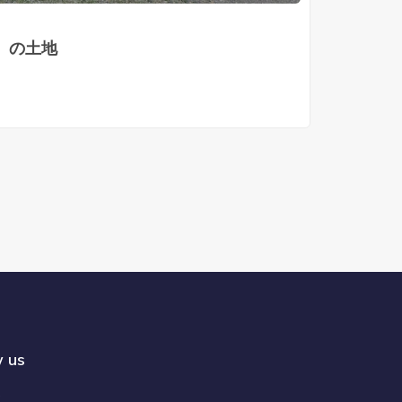
）の土地
w us