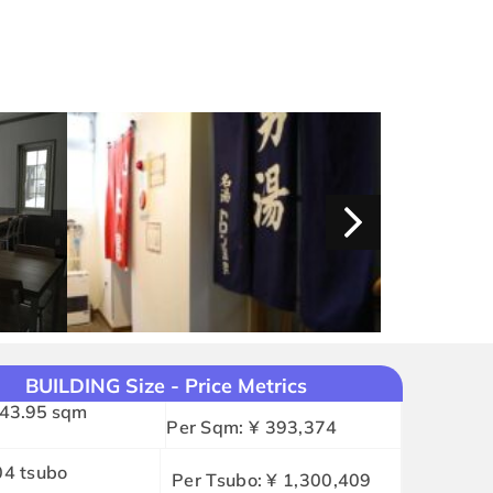
BUILDING Size - Price Metrics
43.95 sqm
Per Sqm: ¥ 393,374
04 tsubo
Per Tsubo: ¥ 1,300,409