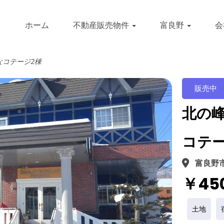
ホーム
不動産販売物件
富良野
会
なコテージ2棟
販売中
北の峰
コテー
富良野市
￥450
土地