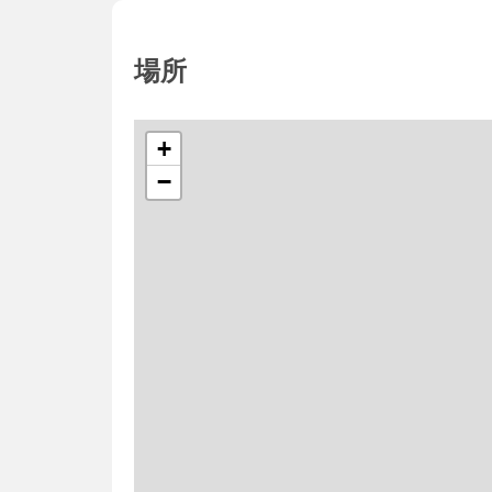
場所
+
−