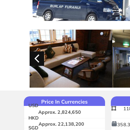
Price In Currencies
USD
11
Approx. 2,824,650
HKD
Approx. 22,138,200
358.3
SGD