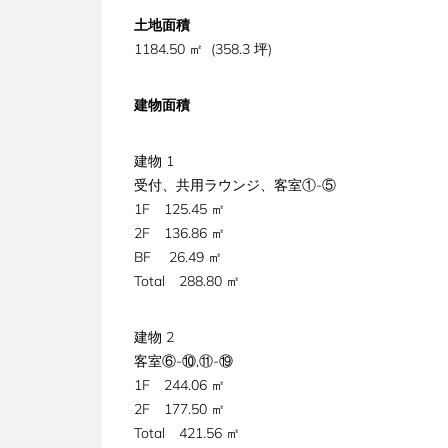
土地面積
1184.50 ㎡ (358.3 坪)
建物面積
建物 1
受付、共用ラウンジ、客室①-⑤
1F 125.45 ㎡
2F 136.86 ㎡
BF 26.49 ㎡
Total 288.80 ㎡
建物 2
客室⑥-⑩,⑪-⑲
1F 244.06 ㎡
2F 177.50 ㎡
Total 421.56 ㎡