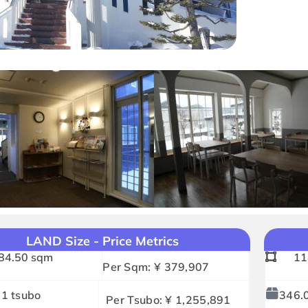
LAND Size - Price Metrics
84.50 sqm
11
Per Sqm: ¥ 379,907
1 tsubo
346.
Per Tsubo: ¥ 1,255,891