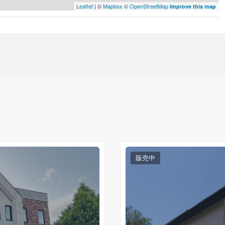
Leaflet
| ©
Mapbox
©
OpenStreetMap
Improve this map
販売中